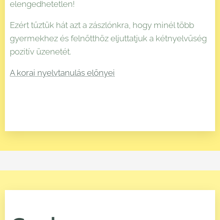
elengedhetetlen!
Ezért tűztük hát azt a zászlónkra, hogy minél több
gyermekhez és felnőtthöz eljuttatjuk a kétnyelvűség
pozitív üzenetét.
A korai nyelvtanulás előnyei