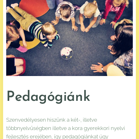
Pedagógiánk
Szenvedélyesen hiszünk a két-, illetve
többnyelvűségben illetve a kora gyerekkori nyelvi
fejlesztés erejében, így pedagógiánkat úgy