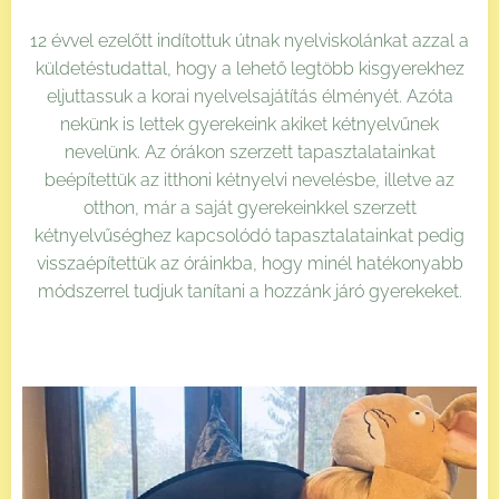
12 évvel ezelőtt indítottuk útnak nyelviskolánkat azzal a
küldetéstudattal, hogy a lehető legtöbb kisgyerekhez
eljuttassuk a korai nyelvelsajátítás élményét. Azóta
nekünk is lettek gyerekeink akiket kétnyelvűnek
nevelünk. Az órákon szerzett tapasztalatainkat
beépítettük az itthoni kétnyelvi nevelésbe, illetve az
otthon, már a saját gyerekeinkkel szerzett
kétnyelvűséghez kapcsolódó tapasztalatainkat pedig
visszaépítettük az óráinkba, hogy minél hatékonyabb
módszerrel tudjuk tanítani a hozzánk járó gyerekeket.