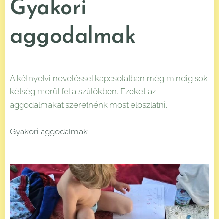
Gyakori
aggodalmak
A kétnyelvi neveléssel kapcsolatban még mindig sok
kétség merül fel a szülőkben. Ezeket az
aggodalmakat szeretnénk most eloszlatni.
Gyakori aggodalmak